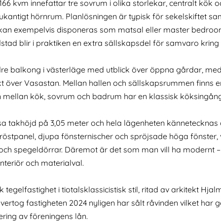
 kvm innefattar tre sovrum i olika storlekar, centralt kök o
 sjukantigt hörnrum. Planlösningen är typisk för sekelskiftet
 kan exempelvis disponeras som matsal eller master bedro
ad blir i praktiken en extra sällskapsdel för samvaro kring
indre balkong i västerläge med utblick över öppna gårdar, 
ikt över Vasastan. Mellan hallen och sällskapsrummen finn
len mellan kök, sovrum och badrum har en klassisk köksingå
 takhöjd på 3,05 meter och hela lägenheten kännetecknas av
 bröstpanel, djupa fönsternischer och spröjsade höga fönster,
 och spegeldörrar. Däremot är det som man vill ha modernt 
teriör och materialval.
 tegelfastighet i tiotalsklassicistisk stil, ritad av arkitekt Hja
vertog fastigheten 2024 nyligen har sålt råvinden vilket har 
tering av föreningens lån.