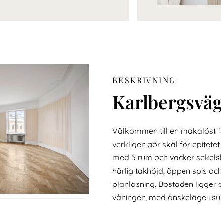
BESKRIVNING
Karlbergsväg
Välkommen till en makalöst 
verkligen gör skäl för epitete
med 5 rum och vacker sekelsk
härlig takhöjd, öppen spis oc
planlösning. Bostaden ligger
våningen, med önskeläge i sup