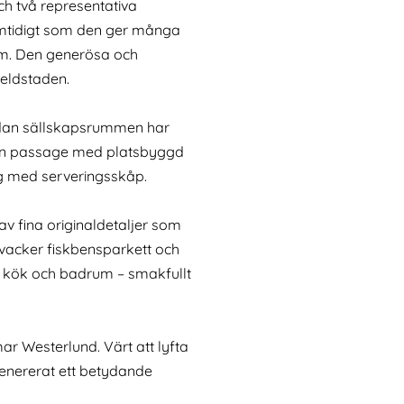
ch två representativa
 samtidigt som den ger många
om. Den generösa och
 eldstaden.
medan sällskapsrummen har
s en passage med platsbyggd
ng med serveringsskåp.
 fina originaldetaljer som
 vacker fiskbensparkett och
– kök och badrum – smakfullt
lmar Westerlund. Värt att lyfta
genererat ett betydande