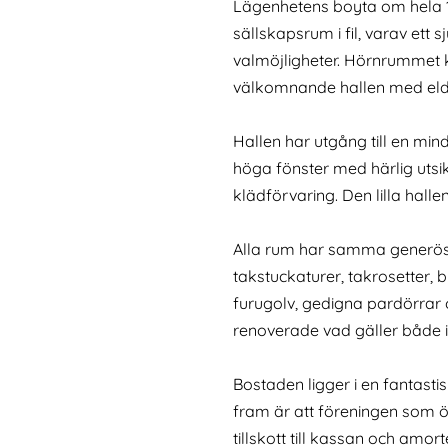
Lägenhetens boyta om hela 166
sällskapsrum i fil, varav ett
valmöjligheter. Hörnrummet
välkomnande hallen med eldst
Hallen har utgång till en m
höga fönster med härlig uts
klädförvaring. Den lilla hal
Alla rum har samma generösa
takstuckaturer, takrosetter,
furugolv, gedigna pardörrar
renoverade vad gäller både in
Bostaden ligger i en fantastisk
fram är att föreningen som ö
tillskott till kassan och amor