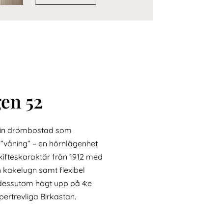
en 52
fin drömbostad som
t ”våning” – en hörnlägenhet
ifteskaraktär från 1912 med
h kakelugn samt flexibel
 dessutom högt upp på 4:e
ertrevliga Birkastan.