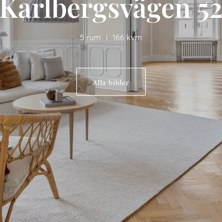
Karlbergsvägen 5
5 rum
166 kvm
|
Alla bilder