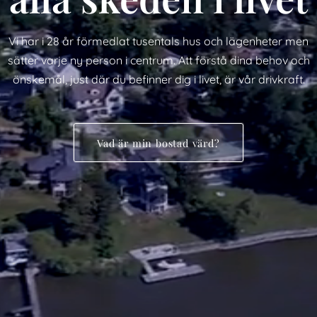
Vi har i 28 år förmedlat tusentals hus och lägenheter men
sätter varje ny person i centrum. Att förstå dina behov och
önskemål, just där du befinner dig i livet, är vår drivkraft.
Vad är min bostad värd?