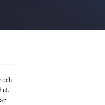
y och
het.
 är