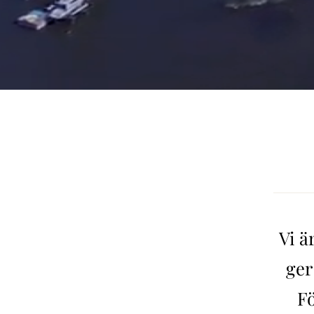
Vi ä
ger
Fö