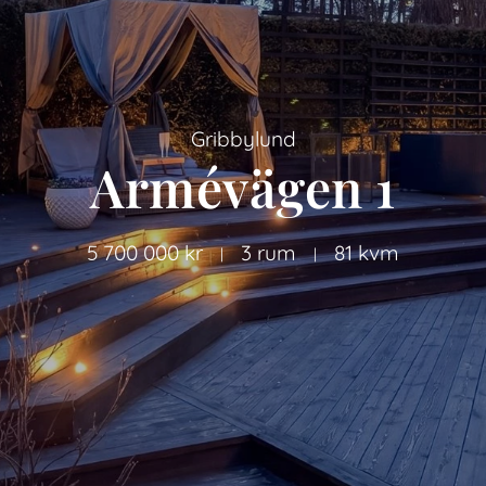
Gribbylund
Armévägen 1
5 700 000 kr
3 rum
81 kvm
|
|