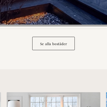
3
4
Se alla bostäder