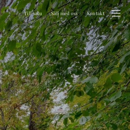
Till salu
Sälj med oss
Kontakt
Meny