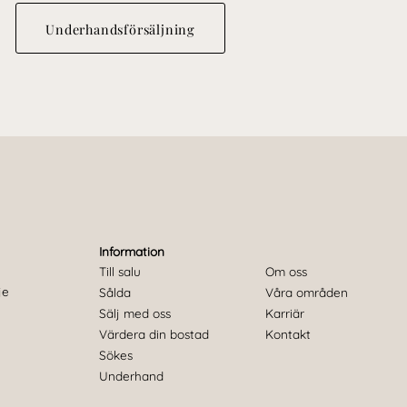
Underhandsförsäljning
Information
Till salu
Om oss
je
Sålda
Våra områden
u
Sälj med oss
Karriär
Värdera din bostad
Kontakt
Sökes
Underhand